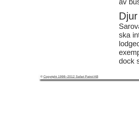
av bus
Djur
Sarova
ska in
lodge
exempe
dock 
©
Copyright 1998–2012 Safari Patrol AB