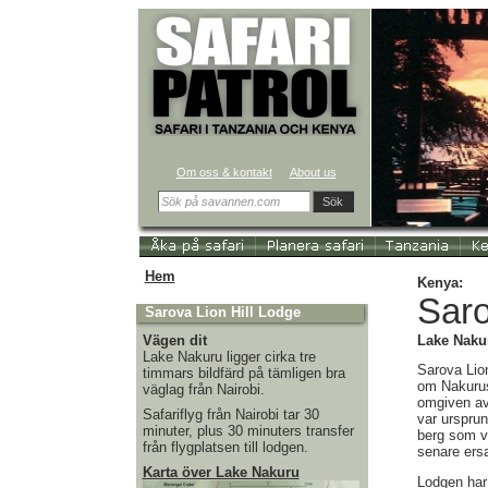
Om oss & kontakt
About us
Sök
Hem
Kenya:
Saro
Sarova Lion Hill Lodge
Vägen dit
Lake Naku
Lake Nakuru ligger cirka tre
Sarova Lion
timmars bildfärd på tämligen bra
om Nakurus
väglag från Nairobi.
omgiven av
Safariflyg från Nairobi tar 30
var urspru
minuter, plus 30 minuters transfer
berg som var
från flygplatsen till lodgen.
senare ers
Karta över Lake Nakuru
Lodgen har 