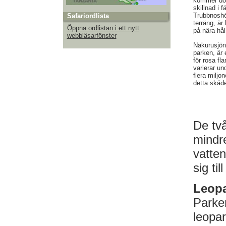
kommer doc
skillnad i f
Trubbnoshö
Safariordlista
terräng, är 
Öppna ordlistan i ett nytt
på nära hål
webbläsarfönster
Nakurusjön,
parken, är 
för rosa fl
varierar u
flera miljo
detta skåd
De två
mindre
vatte
sig til
Leopa
Parken
leopar