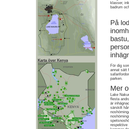
klasser, in
badrum och
På lo
inomh
bastu,
perso
inhäg
Karta över Kenya
För dig som 
annat sätt 
safarifordo
parken.
Mer o
Lake Nakuru
flesta andr
är inhägnad
särskilt hå
noshörninga
noshörning
spetsnoshö
respektive