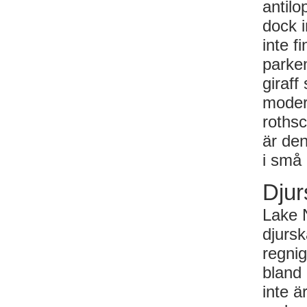
antilo
dock i
inte f
parken
giraff
modern
rothsc
är den
i små 
Djur
Lake 
djurs
regnig
bland
inte ä