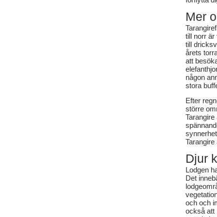
Mer o
Tarangire
till norr 
till drick
årets torra
att besök
elefanthjor
någon ann
stora buff
Efter regn
större omr
Tarangire 
spännande
synnerhet 
Tarangire 
Djur 
Lodgen har
Det innebä
lodgeområd
vegetation
och och i
också att