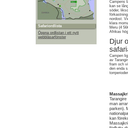
Campens läg
kan se lång
söder, lik
förkastning
nordost. Vi
klara morna
Safariordlista
Meru (4 566
Afrikas hög
Öppna ordlistan i ett nytt
webbläsarfönster
Djur 
safari
Campen lig
av Tarangir
fram och v
den enda sä
torrperiode
Massajkri
Tarangire
man arrang
parken). 
nationalpa
kan förek
Massajkri
förflytta 