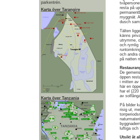
parkentrén.
tvåpersoner
resta på up
Karta över Tarangire
permanentb
myggnät. A
dusch samt
Tälten ligg
känns priva
utrymme, oc
och rymlig
runtomkring
och andra d
på natten n
Restauran
De gemens
öppen rest
i mitten a
här en öpp
har el (220
av solfånga
Karta över Tanzania
På bilder k
risig ut, m
torrperiods
naturmateri
byggnaderna
luftiga och
Utsikt åt al