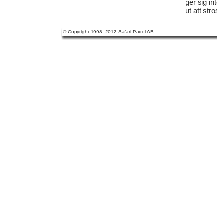
ger sig in
ut att str
©
Copyright 1998–2012 Safari Patrol AB