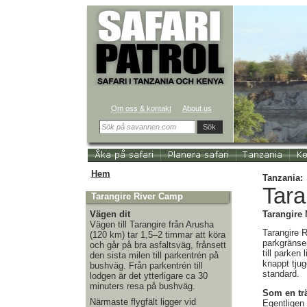
Om oss & kontakt
About us
Sök
Hem
Tanzania:
Tara
Tarangire River Camp
Vägen dit
Tarangire 
Vägen till Tarangire från Arusha
Tarangire R
(120 km) tar 1,5–2 timmar att köra
parkgränsen
och går på bra asfaltsväg, frånsett
till parken
den sista milen till parkentrén på
knappt tjug
bushväg. Från parkentrén till
standard.
lodgen är det ytterligare ca 30
minuters resa på bushväg.
Som en tr
Närmaste flygfält ligger vid
Egentligen 