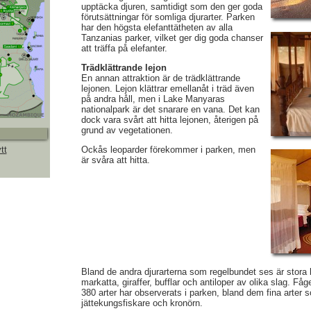
upptäcka djuren, samtidigt som den ger goda
förutsättningar för somliga djurarter. Parken
har den högsta elefanttätheten av alla
Tanzanias parker, vilket ger dig goda chanser
att träffa på elefanter.
Trädklättrande lejon
En annan attraktion är de trädklättrande
lejonen. Lejon klättrar emellanåt i träd även
på andra håll, men i Lake Manyaras
nationalpark är det snarare en vana. Det kan
dock vara svårt att hitta lejonen, återigen på
grund av vegetationen.
tt
Ockås leoparder förekommer i parken, men
är svåra att hitta.
Bland de andra djurarterna som regelbundet ses är stora b
markatta, giraffer, bufflar och antiloper av olika slag. Få
380 arter har observerats i parken, bland dem fina arter 
jättekungsfiskare och kronörn.