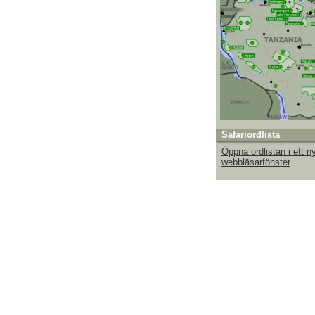
Safariordlista
Öppna ordlistan i ett ny
webbläsarfönster