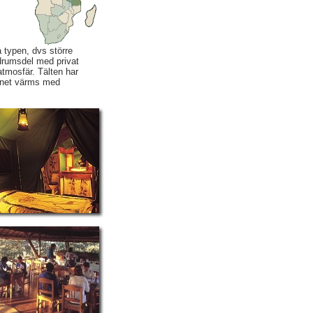
a typen, dvs större
adrumsdel med privat
tmosfär. Tälten har
ttnet värms med