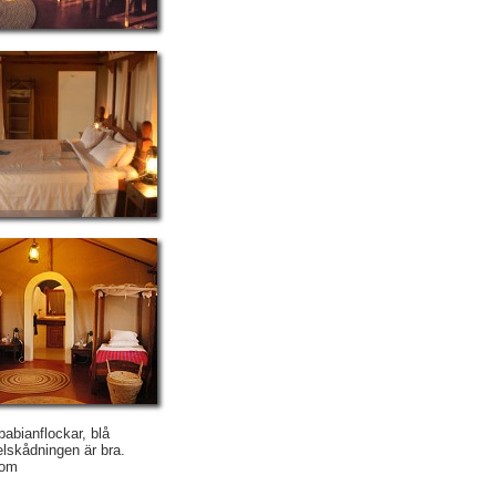
abianflockar, blå
gelskådningen är bra.
som