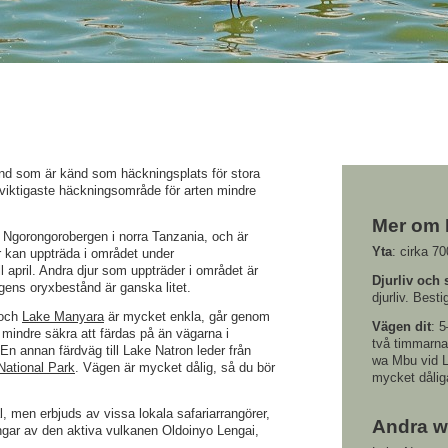
nd som är känd som häckningsplats för stora
viktigaste häckningsområde för arten mindre
Mer om 
om Ngorongorobergen i norra Tanzania, och är
Yta
: cirka 7
 kan uppträda i området under
 april. Andra djur som uppträder i området är
Djurliv och 
gens oryxbestånd är ganska litet.
djurliv. Best
och
Lake Manyara
är mycket enkla, går genom
Vägen dit
: 
mindre säkra att färdas på än vägarna i
två timmarna
 En annan färdväg till Lake Natron leder från
wa Mbu vid L
National Park
. Vägen är mycket dålig, så du bör
mycket dålig
l, men erbjuds av vissa lokala safariarrangörer,
Andra w
ngar av den aktiva vulkanen Oldoinyo Lengai,