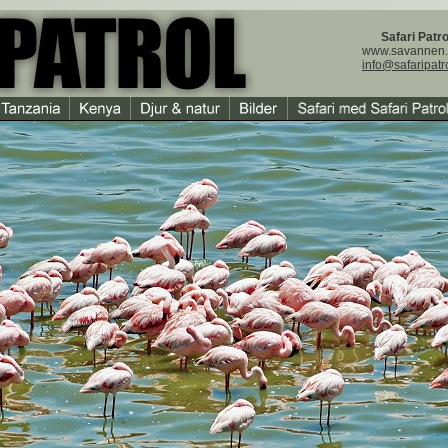
Safari Patro
www.savannen
info@safaripatr