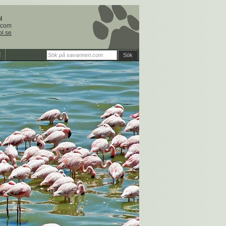
l
.com
ol.se
Sök