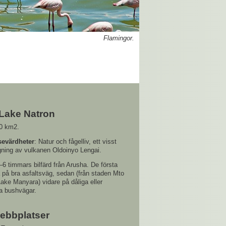
Flamingor.
Lake Natron
00 km2.
sevärdheter
: Natur och fågelliv, ett visst
igning av vulkanen Oldoinyo Lengai.
5–6 timmars bilfärd från Arusha. De första
 på bra asfaltsväg, sedan (från staden Mto
ake Manyara) vidare på dåliga eller
a bushvägar.
ebbplatser