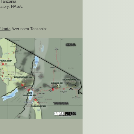
 Tanzania
vatory, NASA.
-karta
över norra Tanzania: