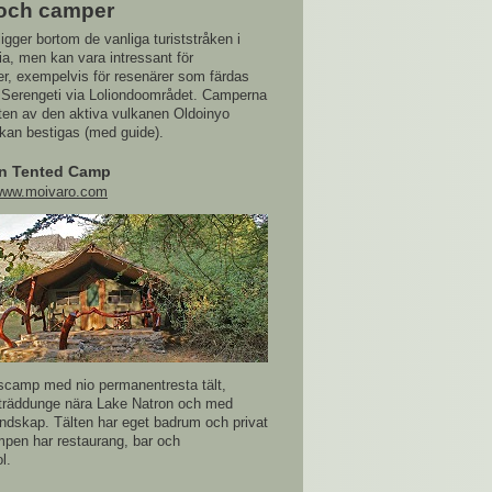
och camper
igger bortom de vanliga turiststråken i
ia, men kan vara intressant för
er, exempelvis för resenärer som färdas
l Serengeti via Loliondoområdet. Camperna
eten av den aktiva vulkanen Oldoinyo
kan bestigas (med guide).
on Tented Camp
ww.moivaro.com
sscamp med nio permanentresta tält,
 träddunge nära Lake Natron och med
andskap. Tälten har eget badrum och privat
pen har restaurang, bar och
l.