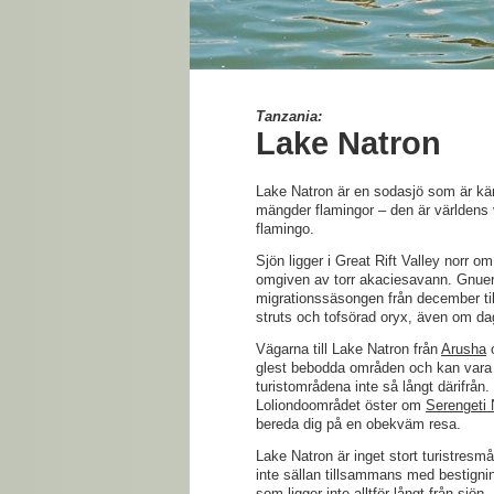
Tanzania:
Lake Natron
Lake Natron är en sodasjö som är kä
mängder flamingor – den är världens 
flamingo.
Sjön ligger i Great Rift Valley norr 
omgiven av torr akaciesavann. Gnuer
migrationssäsongen från december till
struts och tofsörad oryx, även om da
Vägarna till Lake Natron från
Arusha
glest bebodda områden och kan vara 
turistområdena inte så långt därifrån.
Loliondoområdet öster om
Serengeti 
bereda dig på en obekväm resa.
Lake Natron är inget stort turistresmå
inte sällan tillsammans med bestigni
som ligger inte alltför långt från sjön.