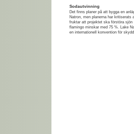
Sodautvinning
Det finns planer på att bygga en anläg
Natron, men planerna har kritiserats
fruktar att projektet ska förstöra sjö
flamingo minskar med 75 %. Lake N
en internationell konvention för skyd