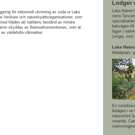
Lodger 
Lake Natron l
gning för industriell utvinning av soda ur Lake
norra Tanzan
 av forskare och naturskyddsorganisationer, som
specialsafari
n med följden att världens bestånd av mindre
bakvägen til
atron skyddas av Ramsarkonventionen, som är
ligger i närh
d av värdefulla våtmarker.
Lengai, som 
Lake Natr
Webbplats:
w
En turistkla
belägen i en
naturskönt l
veranda. Cam
swimmingpoo