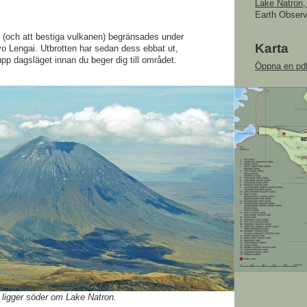
Lake Natron,
Earth Obser
 (och att bestiga vulkanen) begränsades under
Karta
yo Lengai. Utbrotten har sedan dess ebbat ut,
upp dagsläget innan du beger dig till området.
Öppna en pdf
 ligger söder om Lake Natron.