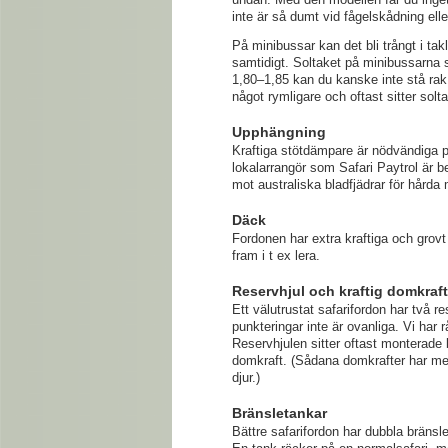
inte är så dumt vid fågelskådning ell
På minibussar kan det bli trångt i ta
samtidigt. Soltaket på minibussarna s
1,80–1,85 kan du kanske inte stå rak
något rymligare och oftast sitter solt
Upphängning
Kraftiga stötdämpare är nödvändiga på
lokalarrangör som Safari Paytrol är b
mot australiska bladfjädrar för hårda m
Däck
Fordonen har extra kraftiga och grovt
fram i t ex lera.
Reservhjul och kraftig domkraft
Ett välutrustat safarifordon har två r
punkteringar inte är ovanliga. Vi har
Reservhjulen sitter oftast monterade
domkraft. (Sådana domkrafter har m
djur.)
Bränsletankar
Bättre safarifordon har dubbla bränsl