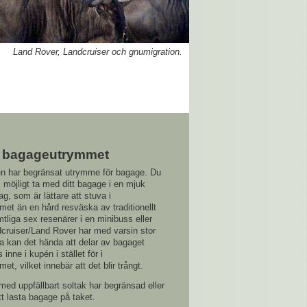
Land Rover, Landcruiser och gnumigration.
 bagageutrymmet
en har begränsat utrymme för bagage. Du
 möjligt ta med ditt bagage i en mjuk
ag, som är lättare att stuva i
et än en hård resväska av traditionellt
liga sex resenärer i en minibuss eller
dcruiser/Land Rover har med varsin stor
a kan det hända att delar av bagaget
inne i kupén i stället för i
t, vilket innebär att det blir trångt.
med uppfällbart soltak har begränsad eller
tt lasta bagage på taket.