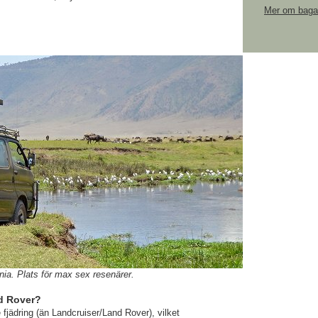
Mer om bagag
nia. Plats för max sex resenärer.
nd Rover?
fjädring (än Landcruiser/Land Rover), vilket