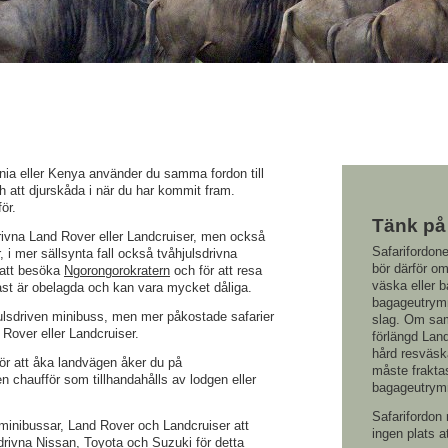
nia eller Kenya använder du samma fordon till
ch att djurskåda i när du har kommit fram.
ör.
Tänk på
rivna Land Rover eller Landcruiser, men också
Safarifordon
 i mer sällsynta fall också tvåhjulsdrivna
bör därför om
r att besöka
Ngorongorokratern
och för att resa
väska eller b
tast är obelagda och kan vara mycket dåliga.
bagageutrymm
ulsdriven minibuss, men mer påkostade safarier
slag. Om samt
d Rover eller Landcruiser.
förlängd Lan
hård resväsk
 för att åka landvägen åker du på
måste fraktas 
n chaufför som tillhandahålls av lodgen eller
bagageutrymme
Safarifordon 
 minibussar, Land Rover och Landcruiser att
ingen plats a
drivna Nissan, Toyota och Suzuki för detta