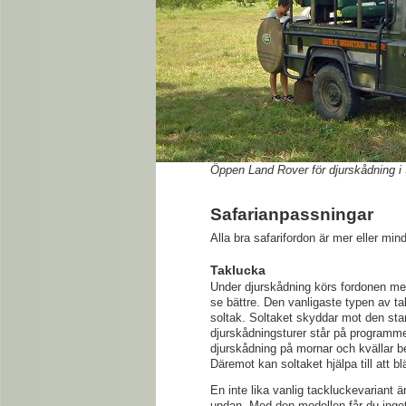
Öppen Land Rover för djurskådning i
Safarianpassningar
Alla bra safarifordon är mer eller mi
Taklucka
Under djurskådning körs fordonen med
se bättre. Den vanligaste typen av tak
soltak. Soltaket skyddar mot den sta
djurskådningsturer står på programmet
djurskådning på mornar och kvällar b
Däremot kan soltaket hjälpa till att b
En inte lika vanlig tackluckevariant är
undan. Med den modellen får du inget s