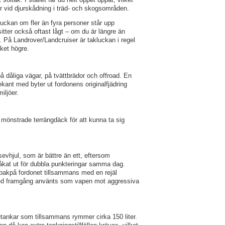
er vid djurskådning i träd- och skogsområden.
kluckan om fler än fyra personer står upp
itter också oftast lågt – om du är längre än
. På Landrover/Landcruiser är takluckan i regel
aket högre.
 dåliga vägar, på tvättbrädor och offroad. En
ekant med byter ut fordonens originalfjädring
iljöer.
 mönstrade terrängdäck för att kunna ta sig
esevhjul, som är bättre än ett, eftersom
 råkat ut för dubbla punkteringar samma dag.
 bakpå fordonet tillsammans med en rejäl
ed framgång använts som vapen mot aggressiva
etankar som tillsammans rymmer cirka 150 liter.