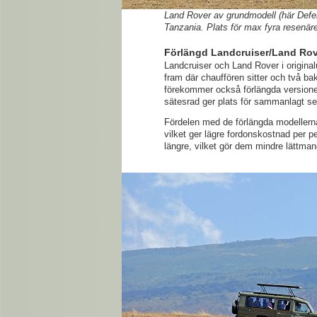
Land Rover av grundmodell (här Defe
Tanzania. Plats för max fyra resenäre
Förlängd Landcruiser/Land Ro
Landcruiser och Land Rover i original
fram där chauffören sitter och två b
förekommer också förlängda versioner 
sätesrad ger plats för sammanlagt se
Fördelen med de förlängda modellerna ä
vilket ger lägre fordonskostnad per p
längre, vilket gör dem mindre lättma