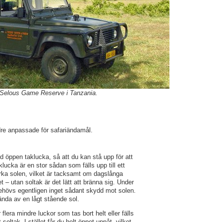
 Selous Game Reserve i Tanzania.
ndre anpassade för safariändamål.
 öppen taklucka, så att du kan stå upp för att
lucka är en stor sådan som fälls upp till ett
rka solen, vilket är tacksamt om dagslånga
 – utan soltak är det lätt att bränna sig. Under
ehövs egentligen inget sådant skydd mot solen.
lända av en lågt stående sol.
 flera mindre luckor som tas bort helt eller fälls
oltak. I stället får du helt öppet uppåt, vilket