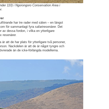
nder 110) i Ngorongoro Conservation Area i
r.
ver
utförande har tre rader med säten – en längst
akom för sammanlagt fyra safariresenärer. Det
av dessa fordon, i vilka en ytterligare
x resenärer.
r att de har plats för ytterligare två personer,
erson. Nackdelen är att de är något tyngre och
növrerade än de icke-förlängda modellerna.