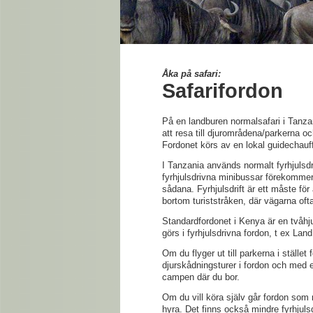
Åka på safari:
Safarifordon
På en landburen normalsafari i Tanza
att resa till djurområdena/parkerna o
Fordonet körs av en lokal guidechauff
I Tanzania används normalt fyrhjulsd
fyrhjulsdrivna minibussar förekommer,
sådana. Fyrhjulsdrift är ett måste fö
bortom turiststråken, där vägarna of
Standardfordonet i Kenya är en tvåhj
görs i fyrhjulsdrivna fordon, t ex Lan
Om du flyger ut till parkerna i stället
djurskådningsturer i fordon och med e
campen där du bor.
Om du vill köra själv går fordon som
hyra. Det finns också mindre fyrhjuls