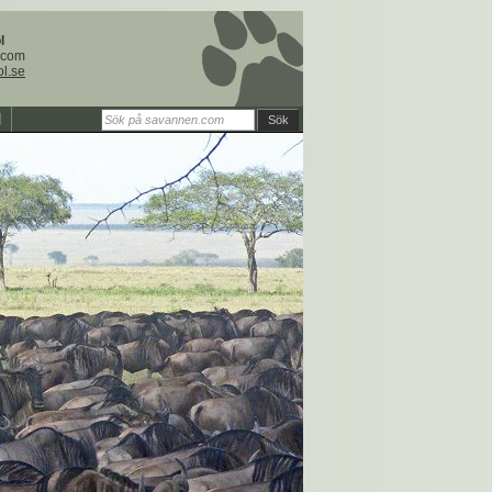
l
.com
ol.se
Sök